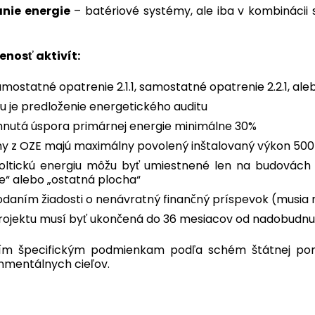
nie energie
– batériové systémy, ale iba v kombinácii s
E
nosť aktivít:
amostatné opatrenie 2.1.1, samostatné opatrenie 2.2.1, al
 je predloženie energetického auditu
hnutá úspora primárnej energie minimálne 30%
iny z OZE majú maximálny povolený inštalovaný výkon 50
ovoltickú energiu môžu byť umiestnené len na budovác
e“ alebo „ostatná plocha“
odaním žiadosti o nenávratný finančný príspevok (musia 
 projektu musí byť ukončená do 36 mesiacov od nadobudnut
alším špecifickým podmienkam podľa schém štátnej po
nmentálnych cieľov.