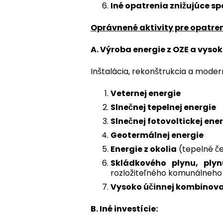
Iné opatrenia znižujúce s
Oprávnené aktivity pre opatren
A. Výroba energie z OZE a vyso
Inštalácia, rekonštrukcia a modern
Veternej energie
Slnečnej tepelnej energie
Slnečnej fotovoltickej ene
Geotermálnej energie
Energie z okolia
(tepelné č
Skládkového plynu, plyn
rozložiteľného komunálneh
Vysoko účinnej kombinovan
B. Iné investície: