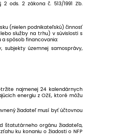
 ods. 2 zákona č. 513/1991 Zb.
ku (nielen podnikateľskú) činnosť
ebo služby na trhu) v súvislosti s
u a spôsob financovania:
y, subjekty územnej samosprávy,
tržite najmenej 24 kalendárnych
júcich energiu z OZE, ktoré môžu
ávnený žiadateľ musí byť účtovnou
d štatutárneho orgánu žiadateľa,
ťahu ku konaniu o žiadosti o NFP