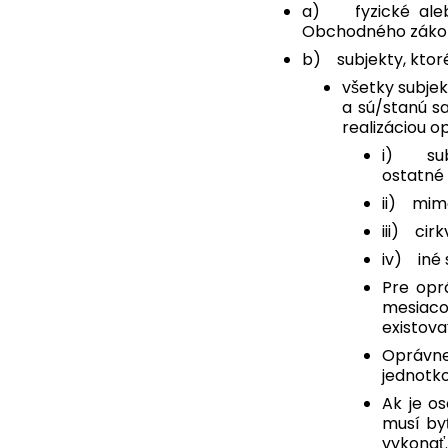
a) fyzické alebo
Obchodného zákonn
b) subjekty, ktor
všetky subjek
a sú/stanú sa
realizáciou o
i) subj
ostatné 
ii) mim
iii) cir
iv) iné 
Pre opr
mesiaco
existova
Oprávne
jednotko
Ak je o
musí by
vykonať.