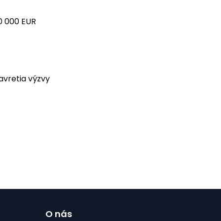
0 000 EUR
avretia výzvy
O nás