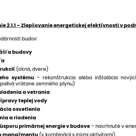
Malta
Angličtina
e 2.1.1 – Zlepšovanie energetickej efektívnosti v po
Holandsko
Dutch
|
English
odárnosti budov:
Poľsko
lášťa budovy
Polski
|
English
ťa
rukcií
(okná, dvere)
Portugalsko
Angličtina
ieho systému
– rekonštrukcia alebo inštalácia nový
e palivá vrátane zemného plynu)
Rumunsko
ladenia a vetrania
Română
|
English
ípravy teplej vody
ácia osvetlenia
Slovensko
Slovensky
|
English
nia a riadenia
 úsporu primárnej energie v budove
– navrhnuté v ene
Slovinsko
ho manažmentu
(v kombinácii s inými aktivitami)
Angličtina