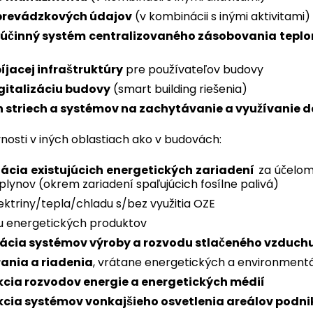
prevádzkových údajov
(v kombinácii s inými aktivitami)
Španielsko
y účinný systém centralizovaného zásobovania tep
Angličtina
íjacej infraštruktúry
pre používateľov budovy
Švédsko
igitalizáciu budovy
(smart building riešenia)
Angličtina
striech a systémov na zachytávanie a využívanie 
vnosti v iných oblastiach ako v budovách:
Nevidíte svoj región?
Zobraziť všetky regióny
ácia existujúcich energetických zariadení
za účelom 
 plynov (okrem zariadení spaľujúcich fosílne palivá)
ektriny/tepla/chladu s/bez využitia OZE
bu energetických produktov
ácia systémov výroby a rozvodu stlačeného vzduch
ania a riadenia
, vrátane energetických a environmen
cia rozvodov energie a energetických médií
kcia systémov vonkajšieho osvetlenia areálov podni