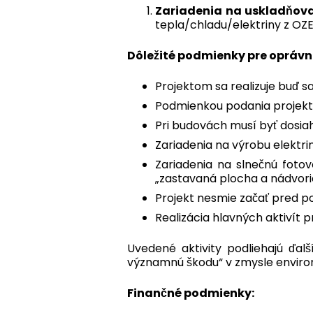
Zariadenia na uskladňova
tepla/chladu/elektriny z OZ
Dôležité podmienky pre oprávne
Projektom sa realizuje buď s
Podmienkou podania projektu
Pri budovách musí byť dosia
Zariadenia na výrobu elektr
Zariadenia na slnečnú fot
„zastavaná plocha a nádvori
Projekt nesmie začať pred p
Realizácia hlavných aktivít
Uvedené aktivity podliehajú ď
významnú škodu“ v zmysle enviro
Finančné podmienky: