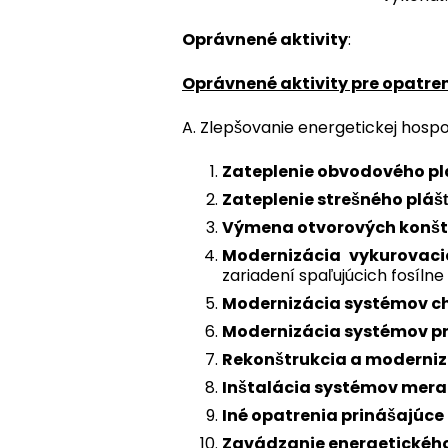
Oprávnené aktivity
:
Oprávnené aktivity pre opatreni
A. Zlepšovanie energetickej hosp
Zateplenie obvodového p
Zateplenie strešného pláš
Výmena otvorových konšt
Modernizácia vykurovac
zariadení spaľujúcich fosíln
Modernizácia systémov ch
Modernizácia systémov pr
Rekonštrukcia a moderniz
Inštalácia systémov mera
Iné opatrenia prinášajúce
Zavádzanie energetické