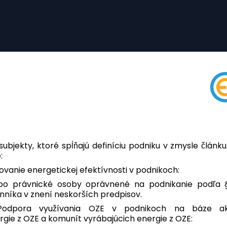
Chorvátsko
Angličtina
Cyprus
Angličtina
Dánsko
Angličtina
Estónsko
Angličtina
Fínsko
ubjekty, ktoré spĺňajú definíciu podniku v zmysle článku
Angličtina
:
šovanie energetickej efektívnosti v podnikoch:
Francúzsko
 právnické osoby oprávnené na podnikanie podľa § 2
Angličtina
íka v znení neskorších predpisov.
 Podpora využívania OZE v podnikoch na báze akt
Nemecko
gie z OZE a komunít vyrábajúcich energie z OZE:
Deutsch
|
English