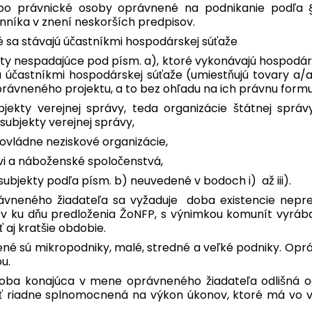
 právnické osoby oprávnené na podnikanie podľa § 2
Grécko
íka v znení neskorších predpisov.
Angličtina
é sa stávajú účastníkmi hospodárskej súťaže
ty nespadajúce pod písm. a), ktoré vykonávajú hospodárs
Maďarsko
 účastníkmi hospodárskej súťaže (umiestňujú tovary a/al
Magyar
|
English
právneného projektu, a to bez ohľadu na ich právnu form
ekty verejnej správy, teda organizácie štátnej správ
Írsko
subjekty verejnej správy,
Angličtina
ovládne neziskové organizácie,
Taliansko
kvi a náboženské spoločenstvá,
Angličtina
subjekty podľa písm. b) neuvedené v bodoch i) až iii).
ávneného žiadateľa sa vyžaduje doba existencie nepre
Lotyšsko
v ku dňu predloženia ŽoNFP, s výnimkou komunít vyrába
Angličtina
ť aj kratšie obdobie.
Litva
né sú mikropodniky, malé, stredné a veľké podniky. Opr
Angličtina
u.
soba konajúca v mene oprávneného žiadateľa odlišná o
Luxembursko
ť riadne splnomocnená na výkon úkonov, ktoré má vo vz
Deutsch
|
English