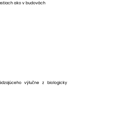
astiach ako v budovách
zajúceho výlučne z biologicky