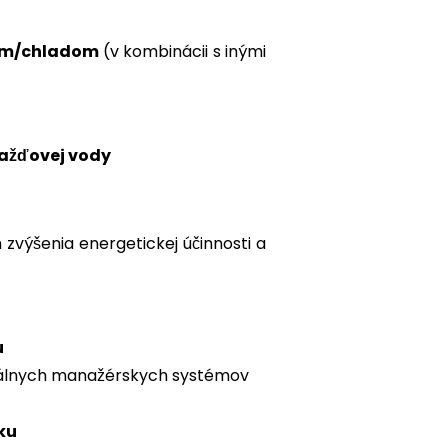
lom/chladom
(v kombinácii s inými
dažďovej vody
zvýšenia energetickej účinnosti a
u
tálnych manažérskych systémov
ku