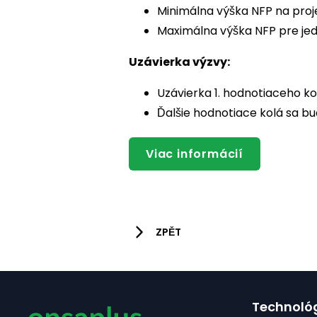
Minimálna výška NFP na proje
Maximálna výška NFP pre jed
Uzávierka výzvy:
Uzávierka 1. hodnotiaceho ko
Ďalšie hodnotiace kolá sa bu
Viac informácií
ZPĚT
Technoló