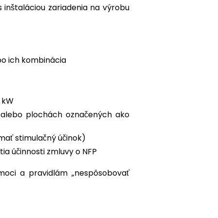
 inštaláciou zariadenia na výrobu
ebo ich kombinácia
0 kW
h alebo plochách označených ako
mať stimulačný účinok)
ia účinnosti zmluvy o NFP
moci a pravidlám „nespôsobovať