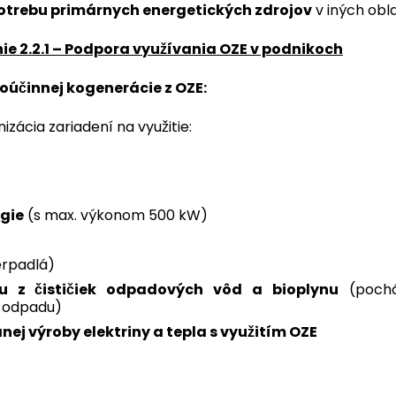
potrebu primárnych energetických zdrojov
v iných obl
ie 2.2.1 – Podpora využívania OZE v podnikoch
koúčinnej kogenerácie z OZE:
izácia zariadení na využitie:
rgie
(s max. výkonom 500 kW)
erpadlá)
u z čističiek odpadových vôd a bioplynu
(pochád
o odpadu)
ej výroby elektriny a tepla s využitím OZE