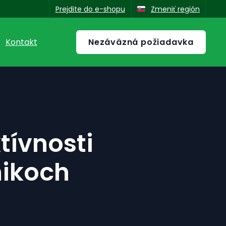
Prejdite do e-shopu
Zmeniť región
Nezáväzná požiadavka
Kontakt
ish
tívnosti
nikoch