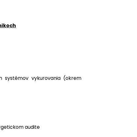
dnikoch
ch systémov vykurovania (okrem
rgetickom audite