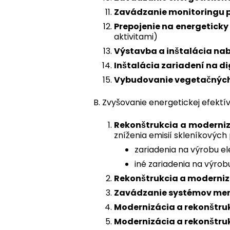
Zavádzanie monitoringu 
Prepojenie na energetick
aktivitami)
Výstavba a inštalácia nab
Inštalácia zariadení na d
Vybudovanie vegetačných 
B. Zvyšovanie energetickej efektí
Rekonštrukcia a moderniz
zníženia emisií skleníkových
zariadenia na výrobu el
iné zariadenia na výro
Rekonštrukcia a moderniz
Zavádzanie systémov mer
Modernizácia a rekonštruk
Modernizácia a rekonštru