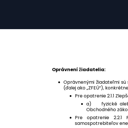
Oprávnení žiadatelia:
Oprávnenými žiadateľmi sú s
(ďalej ako „ZFEÚ“), konkrétne
Pre opatrenie 2.1.1 Zlep
a) fyzické alebo
Obchodného zákonn
Pre opatrenie 2.2.1
samospotrebiteľov ener