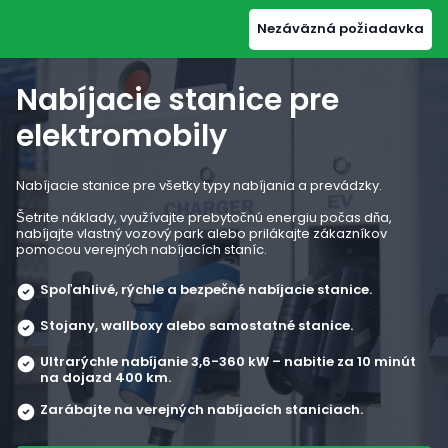
Nezáväzná požiadavka
Vyberte svoj región
Nabíjacie stanice pre
elektromobily
Česká republika
Nabíjacie stanice pre všetky typy nabíjania a prevádzky.
Česky
|
English
Šetrite náklady, využívajte prebytočnú energiu počas dňa,
nabíjajte vlastný vozový park alebo prilákajte zákazníkov
Rakúsko
pomocou verejných nabíjacích staníc.
Deutsch
|
English
Spoľahlivé, rýchle a bezpečné nabíjacie stanice.
Belgicko
Stojany, wallboxy alebo samostatné stanice.
Deutsch
|
English
Ultrarýchle nabíjanie 3,6-360 kW – nabitie za 10 minút
Bulharsko
na dojazd 400 km.
Angličtina
Zarábajte na verejných nabíjacích staniciach.
Chorvátsko