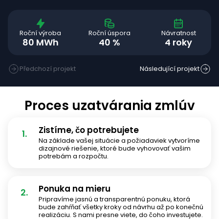
Roční výroba
Roční úspora
Návratnost
80 MWh
40 %
4 roky
Předchozí projekt
Následující projekt
Proces uzatvárania zmlúv
Zistíme, čo potrebujete
1.
Na základe vašej situácie a požiadaviek vytvoríme
dizajnové riešenie, ktoré bude vyhovovať vašim
potrebám a rozpočtu.
Ponuka na mieru
2.
Pripravíme jasnú a transparentnú ponuku, ktorá
bude zahŕňať všetky kroky od návrhu až po konečnú
realizáciu. S nami presne viete, do čoho investujete.