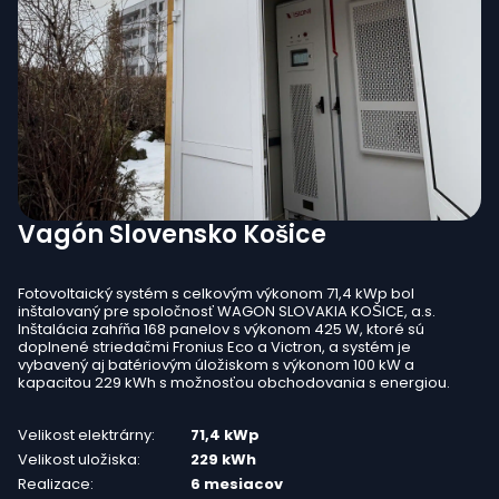
Vagón Slovensko Košice
Fotovoltaický systém s celkovým výkonom 71,4 kWp bol
inštalovaný pre spoločnosť WAGON SLOVAKIA KOŠICE, a.s.
Inštalácia zahŕňa 168 panelov s výkonom 425 W, ktoré sú
doplnené striedačmi Fronius Eco a Victron, a systém je
vybavený aj batériovým úložiskom s výkonom 100 kW a
kapacitou 229 kWh s možnosťou obchodovania s energiou.
Velikost elektrárny:
71,4 kWp
Velikost uložiska:
229 kWh
Realizace:
6 mesiacov