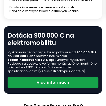
Grécko
Angličtina
Praktické riešenie pre menšie spoločnosti.
Nabíjanie všetkých typov elektrických vozidiel.
Maďarsko
Magyar
|
English
Írsko
Dotácia 900 000 € na
Angličtina
elektromobilitu
Taliansko
Angličtina
Výška finančného príspevku sa pohybuje od
200 000 EUR
do
900 000 EUR
s maximálnou mierou
spolufinancovania 80 %
oprávnených výdavkov.
Lotyšsko
Podpora sa poskytuje vo forme nenávratného finančného
Angličtina
príspevku z EFRR v kombinácii s národným
spolufinancovaním (v závislosti od typu žiadateľa).
Litva
Angličtina
Viac informácií
Luxembursko
Deutsch
|
English