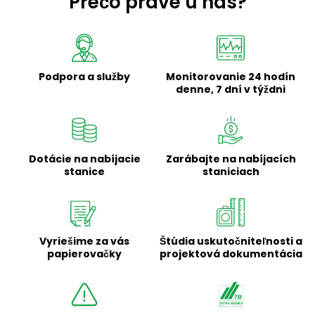
Prečo práve u nás?
Malta
Angličtina
Holandsko
Dutch
|
English
Podpora a služby
Monitorovanie 24 hodín
denne, 7 dní v týždni
Poľsko
Polski
|
English
Portugalsko
Angličtina
Dotácie na nabíjacie
Zarábajte na nabíjacích
stanice
staniciach
Rumunsko
Română
|
English
Slovensko
Vyriešime za vás
Štúdia uskutočniteľnosti a
Slovensky
|
English
papierovačky
projektová dokumentácia
Slovinsko
Angličtina