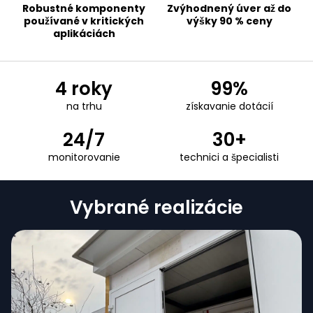
Robustné komponenty
Zvýhodnený úver až do
Španielsko
používané v kritických
výšky 90 % ceny
Angličtina
aplikáciách
Švédsko
Angličtina
4 roky
99%
na trhu
získavanie dotácií
Poľsko
Polski
|
English
24/7
30+
monitorovanie
technici a špecialisti
Nevidíte svoj región?
Zobraziť všetky regióny
Vybrané realizácie